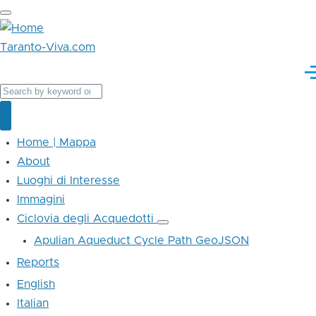
Skip to main content
Taranto-Viva.com
M
Cerca
Cerca
Home | Mappa
Main
About
navigation
Luoghi di Interesse
Immagini
Ciclovia degli Acquedotti
Ciclovia
degli
Apulian Aqueduct Cycle Path GeoJSON
Acquedotti
sub-
Reports
navigation
English
Italian