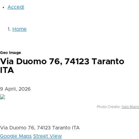
User
Accedi
account
menu
Home
Briciole
di
pane
Geo Image
Via Duomo 76, 74123 Taranto
ITA
9 April, 2026
Photo Credits:
Italo Mairo
Via Duomo 76, 74123 Taranto ITA
Google Maps
Street View