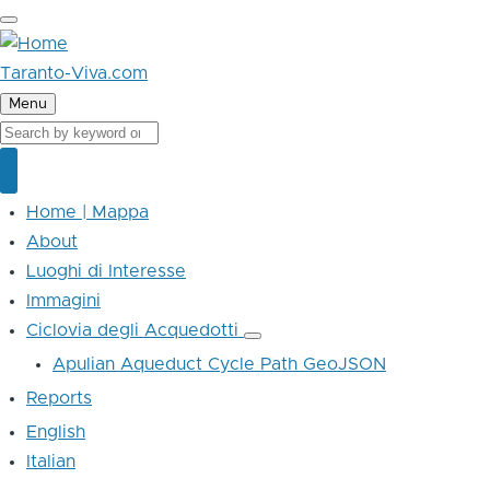
Skip
to
main
Taranto-Viva.com
content
Menu
Cerca
Cerca
Home | Mappa
Main
navigation
About
Luoghi di Interesse
Immagini
Ciclovia degli Acquedotti
Ciclovia
degli
Apulian Aqueduct Cycle Path GeoJSON
Acquedotti
sub-
Reports
navigation
English
Italian