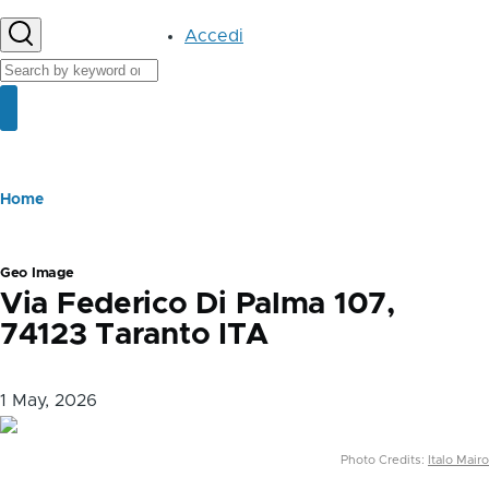
User
Accedi
account
Cerca
menu
Cerca
Briciole
Home
di
pane
Geo Image
Via Federico Di Palma 107,
74123 Taranto ITA
1 May, 2026
Photo Credits:
Italo Mairo