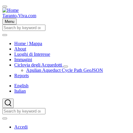
Skip
to
main
Taranto-Viva.com
content
Menu
Cerca
Cerca
Home | Mappa
About
Main
Luoghi di Interesse
navigation
Immagini
Ciclovia degli Acquedotti
Ciclovia
Apulian Aqueduct Cycle Path GeoJSON
degli
Reports
Acquedotti
sub-
English
navigation
Italian
Cerca
Cerca
User
Accedi
account