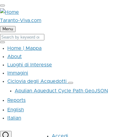
Skip
to
main
Taranto-Viva.com
content
Menu
Cerca
Cerca
Home | Mappa
Main
About
navigation
Luoghi di Interesse
Immagini
Ciclovia degli Acquedotti
Ciclovia
degli
Apulian Aqueduct Cycle Path GeoJSON
Acquedotti
sub-
Reports
navigation
English
Italian
User
Accedi