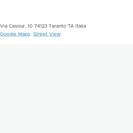
Via Cavour, 10 74123 Taranto TA Italia
Google Maps
Street View
Come raggiungere
Dal centro di Taranto raggiungi il MArTA a piedi in pochi
minuti: da Piazza Maria Immacolata percorri Via D’Aquino
verso il Ponte Girevole, poi svolta su Corso Umberto I. Il
museo si trova al n. 41, vicino al Lungomare e al Castello
Aragonese.
Info Aggiuntive
Il MArTA si trova in Corso Cavour 10 ed è un museo
statale del Ministero della Cultura; dal 2014 rientra tra gli
istituti museali dotati di autonomia speciale. L’attuale