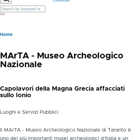
account
Cerca
menu
Cerca
Briciole
Home
di
pane
MArTA - Museo Archeologico
Nazionale
Capolavori della Magna Grecia affacciati
sullo Ionio
Luoghi e Servizi Pubblici
Body
Il MArTA - Museo Archeologico Nazionale di Taranto è
uno dei più importanti musei archeologici d’Italia e un