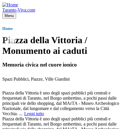
Skip to main content
Taranto-Viva.com
Menu
Briciole
Home
di
pane
Piazza della Vittoria /
Monumento ai caduti
Memoria civica nel cuore ionico
Spazi Pubblici, Piazze, Ville Giardini
Body
Piazza della Vittoria è uno degli spazi pubblici più centrali e
frequentati di Taranto, nel Borgo umbertino, a pochi passi dalle
principali vie dello shopping, dal MArTA - Museo Archeologico
Nazionale, dal lungomare e dal collegamento verso la Città
Vecchia.
...
Leggi tutto
Piazza della Vittoria è uno degli spazi pubblici più centrali e
frequentati di Taranto, nel Borgo umbertino, a pochi passi dalle