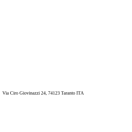
Via Ciro Giovinazzi 24, 74123 Taranto ITA
Google Maps
Street View
Come raggiungere
Dal centro di Taranto si raggiunge facilmente a piedi percorrendo
via D’Aquino in direzione del lungomare. Piazza della Vittoria si
trova nel Borgo Umbertino, vicino al Palazzo del Governo e ai
giardini, a pochi minuti da corso Due Mari e dal Ponte Girevole.