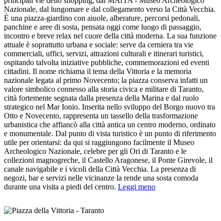
principali vie dello shopping, dal MArTA - Museo Archeologico
Nazionale, dal lungomare e dal collegamento verso la Città Vecchia.
È una piazza-giardino con aiuole, alberature, percorsi pedonali,
panchine e aree di sosta, pensata oggi come luogo di passaggio,
incontro e breve relax nel cuore della città moderna. La sua funzione
attuale è soprattutto urbana e sociale: serve da cerniera tra vie
commerciali, uffici, servizi, attrazioni culturali e itinerari turistici,
ospitando talvolta iniziative pubbliche, commemorazioni ed eventi
cittadini. Il nome richiama il tema della Vittoria e la memoria
nazionale legata al primo Novecento; la piazza conserva infatti un
valore simbolico connesso alla storia civica e militare di Taranto,
città fortemente segnata dalla presenza della Marina e dal ruolo
strategico nel Mar Ionio. Inserita nello sviluppo del Borgo nuovo tra
Otto e Novecento, rappresenta un tassello della trasformazione
urbanistica che affiancò alla città antica un centro moderno, ordinato
e monumentale. Dal punto di vista turistico è un punto di riferimento
utile per orientarsi: da qui si raggiungono facilmente il Museo
Archeologico Nazionale, celebre per gli Ori di Taranto e le
collezioni magnogreche, il Castello Aragonese, il Ponte Girevole, il
canale navigabile e i vicoli della Città Vecchia. La presenza di
negozi, bar e servizi nelle vicinanze la rende una sosta comoda
durante una visita a piedi del centro.
Leggi meno
Image