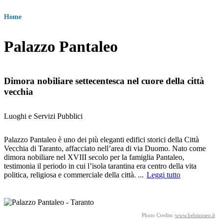
Briciole
Home
di
pane
Palazzo Pantaleo
Dimora nobiliare settecentesca nel cuore della città
vecchia
Luoghi e Servizi Pubblici
Body
Palazzo Pantaleo è uno dei più eleganti edifici storici della Città
Vecchia di Taranto, affacciato nell’area di via Duomo. Nato come
dimora nobiliare nel XVIII secolo per la famiglia Pantaleo,
testimonia il periodo in cui l’isola tarantina era centro della vita
politica, religiosa e commerciale della città.
...
Leggi tutto
Image
Photo Credits:
www.bebmuseo.it