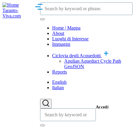
Skip
Cerca
Menu
to
Taranto-
main
Viva.com
content
Cerca
Home | Mappa
Main
About
navigation
Luoghi di Interesse
Immagini
Ciclovia degli Acquedotti
Apulian Aqueduct Cycle Path
GeoJSON
Reports
English
Italian
User
account
Accedi
Cerca
menu
Cerca