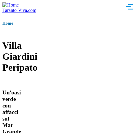
Skip
Men
to
Taranto-Viva.com
main
content
Briciole
Home
di
pane
Villa
Giardini
Peripato
Un'oasi
verde
con
affacci
sul
Mar
Grande