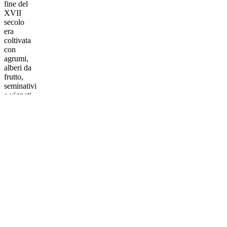
fine del
XVII
secolo
era
coltivata
con
agrumi,
alberi da
frutto,
seminativi
e vigneti.
Nel
corso
dell’Ottocento,
grazie
anche
alla
marchesa
Maddalena
Bonelli,
il luogo
assunse il
carattere
di
residenza