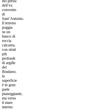
nei pressi
dell’ex
convento
di
Sant’Antonio.
Il terreno
poggia
su un
banco di
roccia
calcarea,
con strati
più
profondi
di argille
del
Bradano;
la
superficie
è in gran
parte
pianeggiante,
ma verso
il mare
interno