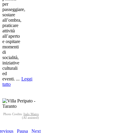
per
passeggiare,
sostare
all’ombra,
praticare
attività
all’aperto
e ospitare
momenti
di
socialità,
iniziative
culturali
ed
eventi.
...
Leggi
tutto
Image
Photo Credits:
Italo Mairo
(AI assisted)
revious
Pausa
Next