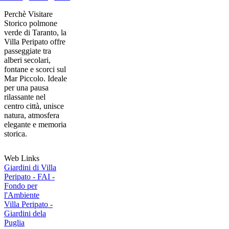
Perchè Visitare
Storico polmone
verde di Taranto, la
Villa Peripato offre
passeggiate tra
alberi secolari,
fontane e scorci sul
Mar Piccolo. Ideale
per una pausa
rilassante nel
centro città, unisce
natura, atmosfera
elegante e memoria
storica.
Web Links
Giardini di Villa
Peripato - FAI -
Fondo per
l'Ambiente
Villa Peripato -
Giardini dela
Puglia