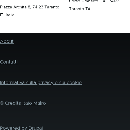
Corso Umberto I, 41, 74123
Piazza Archita 8, 74123 Taranto
Taranto TA
IT, Italia
About
Contatti
Informativa sulla privacy e sui cookie
© Credits
Italo Mairo
Powered by
Drupal