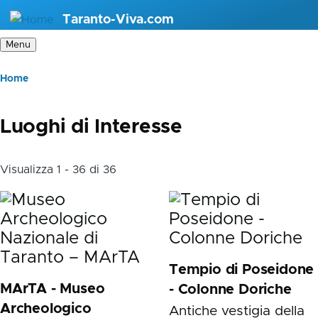
Skip
Taranto-Viva.com
to
Menu
main
content
Briciole
Home
di
pane
Luoghi di Interesse
Visualizza 1 - 36 di 36
Tempio di Poseidone
MArTA - Museo
- Colonne Doriche
Archeologico
Antiche vestigia della